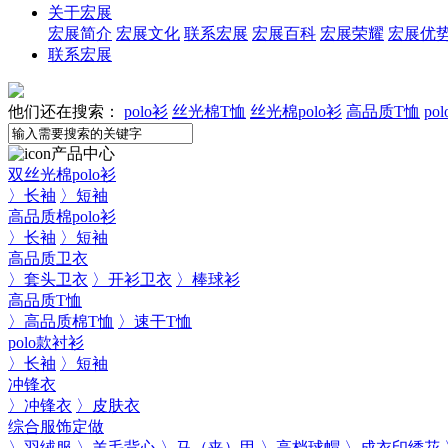
关于宏展
宏展简介
宏展文化
联系宏展
宏展百科
宏展荣耀
宏展优
联系宏展
他们还在搜索：
polo衫
丝光棉T恤
丝光棉polo衫
高品质T恤
po
产品中心
双丝光棉polo衫
〉长袖
〉短袖
高品质棉polo衫
〉长袖
〉短袖
高品质卫衣
〉套头卫衣
〉开衫卫衣
〉棒球衫
高品质T恤
〉高品质棉T恤
〉速干T恤
polo款衬衫
〉长袖
〉短袖
冲锋衣
〉冲锋衣
〉皮肤衣
综合服饰定做
〉羽绒服
〉羊毛背心
〉马（夹）甲
〉高档球帽
〉成衣印绣花