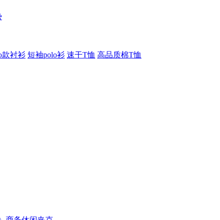
势
lo款衬衫
短袖polo衫
速干T恤
高品质棉T恤
〉商务休闲夹克