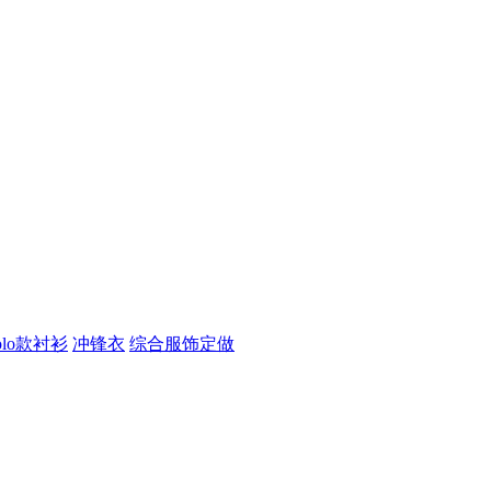
olo款衬衫
冲锋衣
综合服饰定做