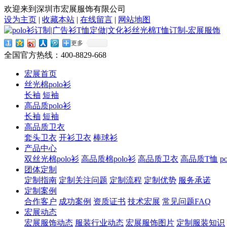
欢迎来到深圳市宏展服饰有限公司
设为主页
|
收藏本站
|
在线留言
|
网站地图
更多
全国官方热线：
400-8829-668
宏展首页
丝光棉polo衫
长袖
短袖
高品质polo衫
长袖
短袖
高品质卫衣
套头卫衣
开衫卫衣
棒球衫
产品中心
双丝光棉polo衫
高品质棉polo衫
高品质卫衣
高品质T恤
p
团体定制
定制指南
定制关注问题
定制流程
定制优势
服务承诺
定制案例
合作客户
成功案例
资质证书
技术宏展
常见问题FAQ
宏展动态
宏展服饰动态
服装行业动态
宏展服饰图片
定制服装知识