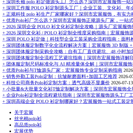
+ 深圳长袖 polo 衫定做源头工厂怎么选？深圳市宏展服饰
+ 深圳工作服 POLO 衫定制源头工厂｜企业工装、文化衫、
+ 正规科技 polo 衫生产厂家哪家好？深圳市宏展服饰，有实力科
+ 优质Polo衫厂怎么选？深圳市宏展服饰正规源头厂家，一站式定
+ 2026 深圳企业 POLO 衫文化衫定制全攻略｜源头厂宏
+ 2026 深圳文化衫 / POLO 衫定制全维度采购指南｜
+ 深圳 POLO 衫定做｜科技型企业工装采购全流程指南：面
+ 深圳团体服定制数字化全流程解决方案｜宏展服饰 3D 制版 +
+ 深圳团体服定制采购全攻略：自有工厂直供避坑、48 小时
+ 深圳团体服定制全流程工艺避坑指南｜深圳市宏展服饰详解
+ 团体服定制尺码标准化与 AI 精准量体全解｜深圳市宏展服
+ 优质Polo衫与T恤源头厂家：宏展服饰专业定制采购指南
2026
+ 销售外勤工装Polo定制：抗皱耐磨面料+加固工艺推荐
2026-0
+ 科技公司商务Polo衫定制方案：透气高级不显廉价
2026-07-13
+ 小批量&大批量文化衫T恤定制解决方案｜深圳市宏展服饰全
+ 企业Polo衫定制全流程避坑指南｜深圳市宏展服饰源头工厂
+ 深圳高端企业 POLO 衫定制哪家好？宏展服饰一站式工装定
关于宏展
丝光棉polo衫
高品质polo衫
宏展优势