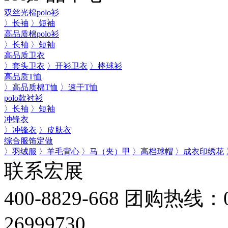
双丝光棉polo衫
〉长袖
〉短袖
高品质棉polo衫
〉长袖
〉短袖
高品质卫衣
〉套头卫衣
〉开衫卫衣
〉棒球衫
高品质T恤
〉高品质棉T恤
〉速干T恤
polo款衬衫
〉长袖
〉短袖
冲锋衣
〉冲锋衣
〉皮肤衣
综合服饰定做
〉羽绒服
〉羊毛背心
〉马（夹）甲
〉高档球帽
〉成衣印绣花
联系宏展
400-8829-668
团购热线：075
26999730