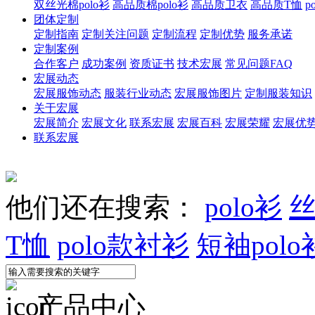
双丝光棉polo衫
高品质棉polo衫
高品质卫衣
高品质T恤
p
团体定制
定制指南
定制关注问题
定制流程
定制优势
服务承诺
定制案例
合作客户
成功案例
资质证书
技术宏展
常见问题FAQ
宏展动态
宏展服饰动态
服装行业动态
宏展服饰图片
定制服装知识
关于宏展
宏展简介
宏展文化
联系宏展
宏展百科
宏展荣耀
宏展优
联系宏展
他们还在搜索：
polo衫
丝
T恤
polo款衬衫
短袖polo
产品中心