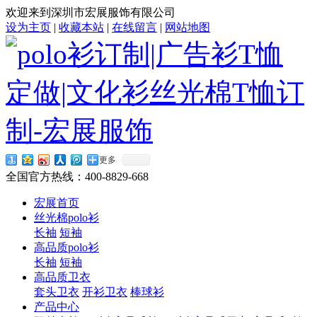
欢迎来到深圳市宏展服饰有限公司
设为主页
|
收藏本站
|
在线留言
|
网站地图
更多
全国官方热线：
400-8829-668
宏展首页
丝光棉polo衫
长袖
短袖
高品质polo衫
长袖
短袖
高品质卫衣
套头卫衣
开衫卫衣
棒球衫
产品中心