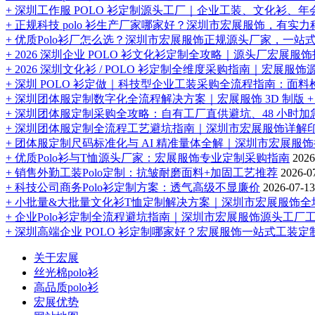
+ 深圳工作服 POLO 衫定制源头工厂｜企业工装、文化衫、
+ 正规科技 polo 衫生产厂家哪家好？深圳市宏展服饰，有实力科
+ 优质Polo衫厂怎么选？深圳市宏展服饰正规源头厂家，一站式定
+ 2026 深圳企业 POLO 衫文化衫定制全攻略｜源头厂宏
+ 2026 深圳文化衫 / POLO 衫定制全维度采购指南｜
+ 深圳 POLO 衫定做｜科技型企业工装采购全流程指南：面
+ 深圳团体服定制数字化全流程解决方案｜宏展服饰 3D 制版 +
+ 深圳团体服定制采购全攻略：自有工厂直供避坑、48 小时
+ 深圳团体服定制全流程工艺避坑指南｜深圳市宏展服饰详解
+ 团体服定制尺码标准化与 AI 精准量体全解｜深圳市宏展服
+ 优质Polo衫与T恤源头厂家：宏展服饰专业定制采购指南
2026
+ 销售外勤工装Polo定制：抗皱耐磨面料+加固工艺推荐
2026-0
+ 科技公司商务Polo衫定制方案：透气高级不显廉价
2026-07-13
+ 小批量&大批量文化衫T恤定制解决方案｜深圳市宏展服饰全
+ 企业Polo衫定制全流程避坑指南｜深圳市宏展服饰源头工厂
+ 深圳高端企业 POLO 衫定制哪家好？宏展服饰一站式工装定
关于宏展
丝光棉polo衫
高品质polo衫
宏展优势