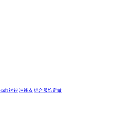
olo款衬衫
冲锋衣
综合服饰定做