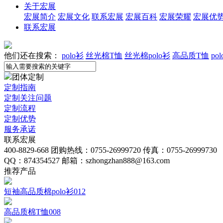
关于宏展
宏展简介
宏展文化
联系宏展
宏展百科
宏展荣耀
宏展优
联系宏展
他们还在搜索：
polo衫
丝光棉T恤
丝光棉polo衫
高品质T恤
po
团体定制
定制指南
定制关注问题
定制流程
定制优势
服务承诺
联系宏展
400-8829-668
团购热线：0755-26999720
传真：0755-26999730
QQ：874354527
邮箱：szhongzhan888@163.com
推荐产品
短袖高品质棉polo衫012
高品质棉T恤008