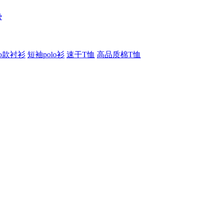
势
lo款衬衫
短袖polo衫
速干T恤
高品质棉T恤