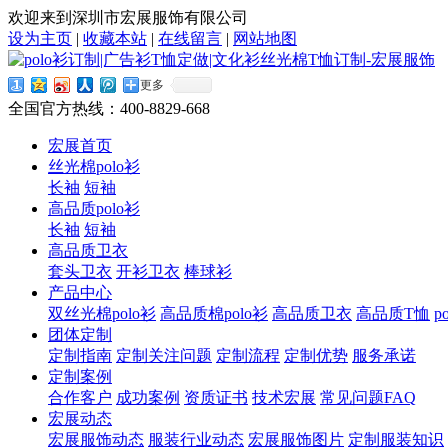
欢迎来到深圳市宏展服饰有限公司
设为主页
|
收藏本站
|
在线留言
|
网站地图
更多
全国官方热线：
400-8829-668
宏展首页
丝光棉polo衫
长袖
短袖
高品质polo衫
长袖
短袖
高品质卫衣
套头卫衣
开衫卫衣
棒球衫
产品中心
双丝光棉polo衫
高品质棉polo衫
高品质卫衣
高品质T恤
p
团体定制
定制指南
定制关注问题
定制流程
定制优势
服务承诺
定制案例
合作客户
成功案例
资质证书
技术宏展
常见问题FAQ
宏展动态
宏展服饰动态
服装行业动态
宏展服饰图片
定制服装知识