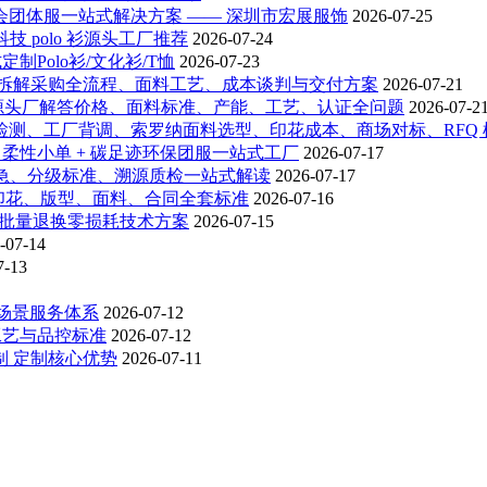
年会团体服一站式解决方案 —— 深圳市宏展服饰
2026-07-25
技 polo 衫源头工厂推荐
2026-07-24
制Polo衫/文化衫/T恤
2026-07-23
展服饰拆解采购全流程、面料工艺、成本谈判与交付方案
2026-07-21
宏展服饰源头厂解答价格、面料标准、产能、工艺、认证全问题
2026-07-2
料检测、工厂背调、索罗纳面料选型、印花成本、商场对标、RFQ
 柔性小单 + 碳足迹环保团服一站式工厂
2026-07-17
加急、分级标准、溯源质检一站式解读
2026-07-17
印花、版型、面料、合同全套标准
2026-07-16
饰批量退换零损耗技术方案
2026-07-15
-07-14
7-13
场景服务体系
2026-07-12
工艺与品控标准
2026-07-12
制 定制核心优势
2026-07-11