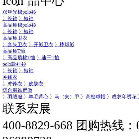
产品中心
双丝光棉polo衫
〉长袖
〉短袖
高品质棉polo衫
〉长袖
〉短袖
高品质卫衣
〉套头卫衣
〉开衫卫衣
〉棒球衫
高品质T恤
〉高品质棉T恤
〉速干T恤
polo款衬衫
〉长袖
〉短袖
冲锋衣
〉冲锋衣
〉皮肤衣
综合服饰定做
〉羽绒服
〉羊毛背心
〉马（夹）甲
〉高档球帽
〉成衣印绣花
联系宏展
400-8829-668
团购热线：075