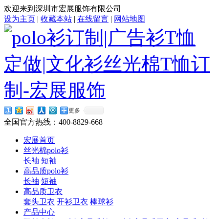
欢迎来到深圳市宏展服饰有限公司
设为主页
|
收藏本站
|
在线留言
|
网站地图
更多
全国官方热线：
400-8829-668
宏展首页
丝光棉polo衫
长袖
短袖
高品质polo衫
长袖
短袖
高品质卫衣
套头卫衣
开衫卫衣
棒球衫
产品中心