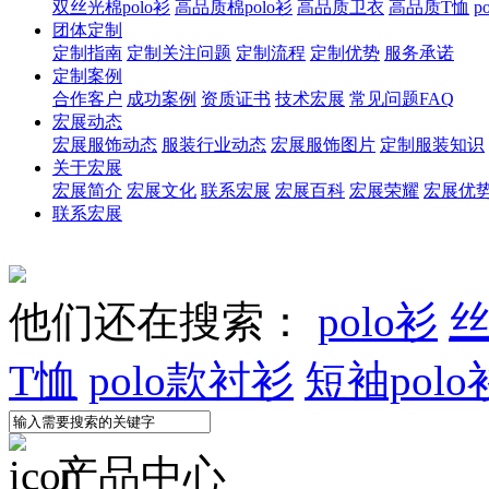
双丝光棉polo衫
高品质棉polo衫
高品质卫衣
高品质T恤
p
团体定制
定制指南
定制关注问题
定制流程
定制优势
服务承诺
定制案例
合作客户
成功案例
资质证书
技术宏展
常见问题FAQ
宏展动态
宏展服饰动态
服装行业动态
宏展服饰图片
定制服装知识
关于宏展
宏展简介
宏展文化
联系宏展
宏展百科
宏展荣耀
宏展优
联系宏展
他们还在搜索：
polo衫
丝
T恤
polo款衬衫
短袖polo
产品中心