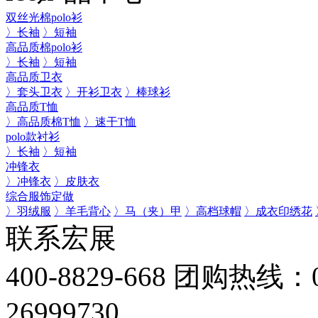
双丝光棉polo衫
〉长袖
〉短袖
高品质棉polo衫
〉长袖
〉短袖
高品质卫衣
〉套头卫衣
〉开衫卫衣
〉棒球衫
高品质T恤
〉高品质棉T恤
〉速干T恤
polo款衬衫
〉长袖
〉短袖
冲锋衣
〉冲锋衣
〉皮肤衣
综合服饰定做
〉羽绒服
〉羊毛背心
〉马（夹）甲
〉高档球帽
〉成衣印绣花
联系宏展
400-8829-668
团购热线：075
26999730