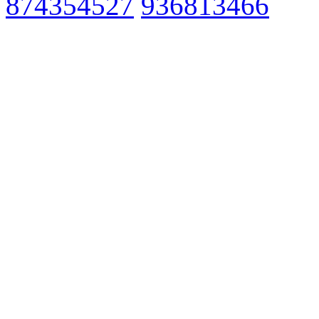
874354527
936813466