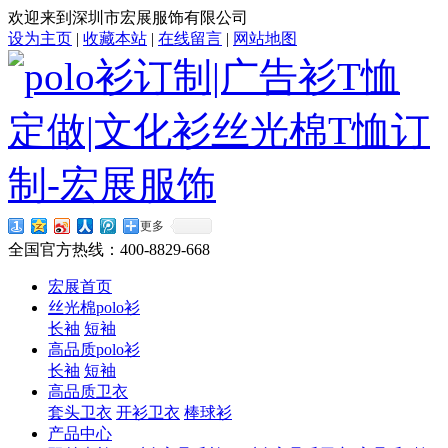
欢迎来到深圳市宏展服饰有限公司
设为主页
|
收藏本站
|
在线留言
|
网站地图
更多
全国官方热线：
400-8829-668
宏展首页
丝光棉polo衫
长袖
短袖
高品质polo衫
长袖
短袖
高品质卫衣
套头卫衣
开衫卫衣
棒球衫
产品中心