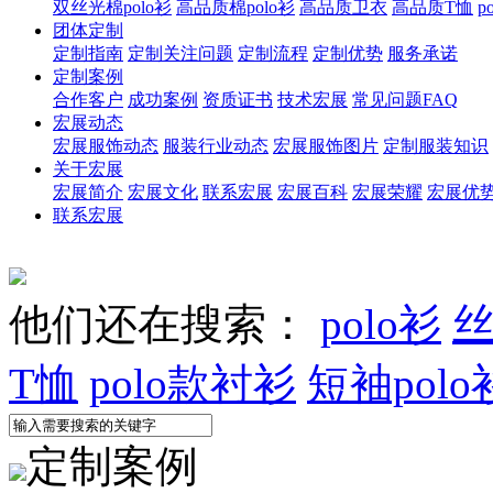
双丝光棉polo衫
高品质棉polo衫
高品质卫衣
高品质T恤
p
团体定制
定制指南
定制关注问题
定制流程
定制优势
服务承诺
定制案例
合作客户
成功案例
资质证书
技术宏展
常见问题FAQ
宏展动态
宏展服饰动态
服装行业动态
宏展服饰图片
定制服装知识
关于宏展
宏展简介
宏展文化
联系宏展
宏展百科
宏展荣耀
宏展优
联系宏展
他们还在搜索：
polo衫
丝
T恤
polo款衬衫
短袖polo
定制案例